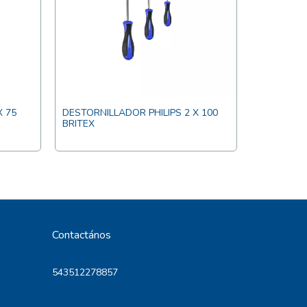
X 75
DESTORNILLADOR PHILIPS 2 X 100
BRITEX
DESTORNIL
BRITEX
Contactános
543512278857