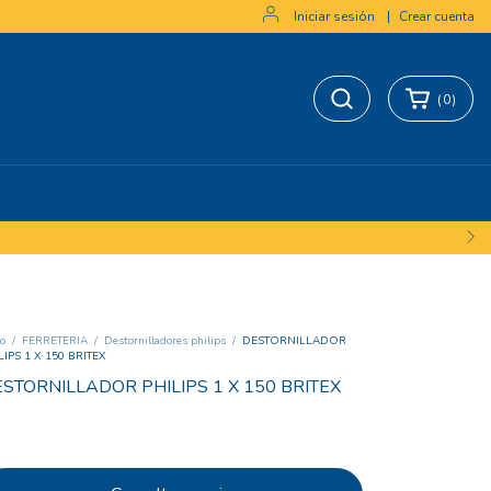
Iniciar sesión
|
Crear cuenta
(
0
)
io
/
FERRETERIA
/
Destornilladores philips
/
DESTORNILLADOR
LIPS 1 X 150 BRITEX
STORNILLADOR PHILIPS 1 X 150 BRITEX