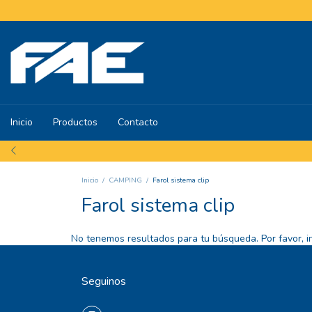
Inicio
Productos
Contacto
Inicio
/
CAMPING
/
Farol sistema clip
Farol sistema clip
No tenemos resultados para tu búsqueda. Por favor, int
Seguinos