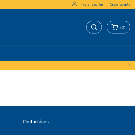
Iniciar sesión
|
Crear cuenta
(
0
)
Contactános