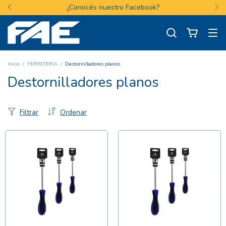
¿Conocés nuestro Facebook?
Inicio
/
FERRETERIA
/
Destornilladores planos
Destornilladores planos
Filtrar
Ordenar