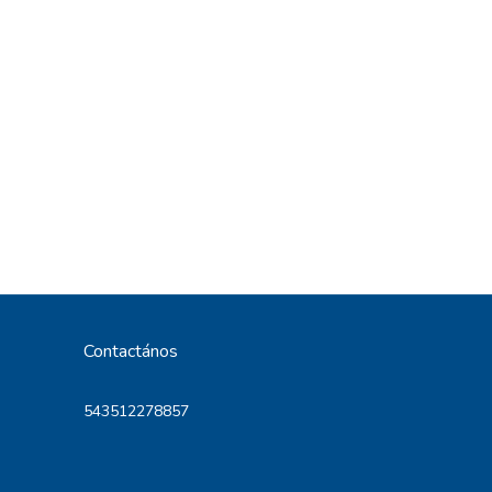
Contactános
543512278857